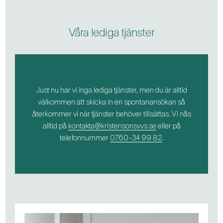
Våra lediga tjänster
Just nu har vi inga lediga tjänster, men du är alltid
välkommen att skicka in en spontanansökan så
återkommer vi när tjänster behöver tillsättas. Vi nås
alltid på
kontakta@kristensonsvvs.se
eller på
telefonnummer
0760-34 99 82
.